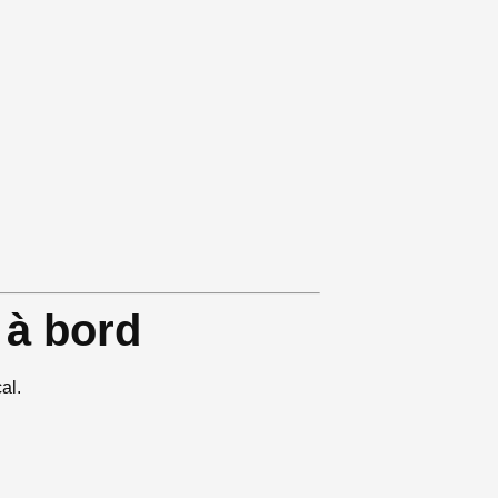
 à bord
al.