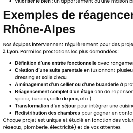
: un appartement ou une maison b
Valoriser le bien
Exemples de réagencem
Rhône-Alpes
Nos équipes interviennent régulièrement pour des proj
. Parmi les prestations les plus demandées :
à Lyon
avec rangements
Définition d’une entrée fonctionnelle
en fusionnant plusie
Création d’une suite parentale
dressing et salle d’eau.
à prox
Aménagement d’un cellier ou d’une buanderie
afin de repenser
Réagencement complet d’un étage
space, bureau, salle de jeux, etc.).
pour intégrer une cuisin
Transformation d’un séjour
pour gagner en confort
Redistribution des chambres
Chaque projet est unique et étudié en fonction des volu
réseaux, plomberie, électricité) et de vos attentes.